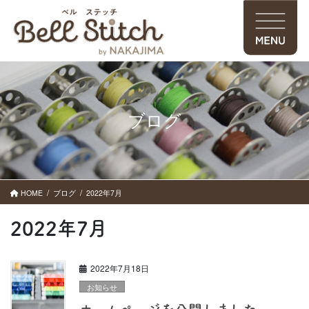
コ
ナ
ン
ビ
テ
ゲ
ン
ー
ツ
シ
に
ョ
移
ン
動
に
ブログ
移
動
HOME
ブログ
2022年7月
2022年7月
2022年7月18日
お知らせ